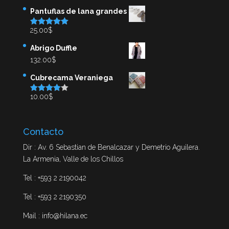
Pantuflas de lana grandes
25.00
$
Valorado en
5.00
de 5
Abrigo Duffle
132.00
$
Cubrecama Veraniega
10.00
$
Valorado
en
4.00
de
5
Contacto
Dir : Av. 6 Sebastian de Benalcazar y Demetrio Aguilera.
La Armenia, Valle de los Chillos
Tel : +593 2 2190042
Tel : +593 2 2190350
Mail : info@hilana.ec