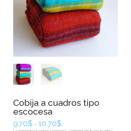
Cobija a cuadros tipo
escocesa
9.70
$
10.70
$
–
La legendaria cobija escocesa, siempre de buen gusto y