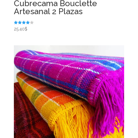
Cubrecama Bouclette
Artesanal 2 Plazas
Valorado
25.40
$
en
4.00
de 5