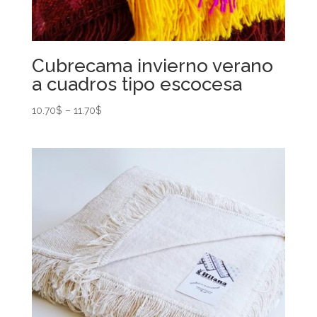
Cubrecama invierno verano
a cuadros tipo escocesa
10.70
$
–
11.70
$