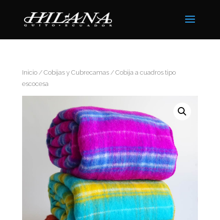
Inicio
/
Cobijas y Cubrecamas
/ Cobija a cuadros tipo
escocesa