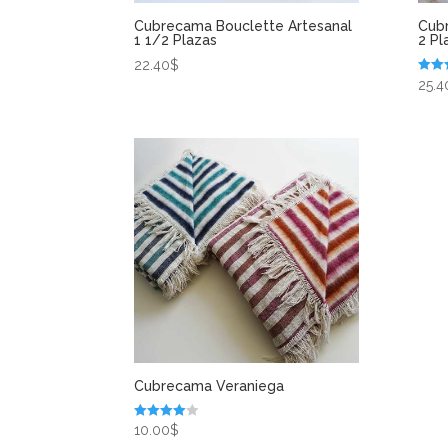
Cubrecama Bouclette Artesanal
Cub
1 1/2 Plazas
2 Pl
22.40
$
Valor
25.4
en
4.00
de 5
Cubrecama Veraniega
Valorado
10.00
$
en