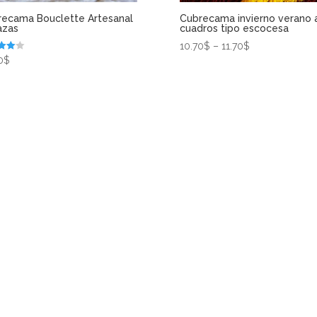
recama Bouclette Artesanal
Cubrecama invierno verano 
azas
cuadros tipo escocesa
10.70
$
–
11.70
$
ado
0
$