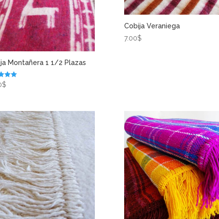
Cobija Veraniega
7.00
$
ja Montañera 1 1/2 Plazas
ado en
0
$