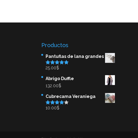
4.00
de 5
Productos
Pantuflas de lana grandes
25.00
$
Valorado en
5.00
de 5
Abrigo Duffle
132.00
$
Cubrecama Veraniega
10.00
$
Valorado
en
4.00
de
5