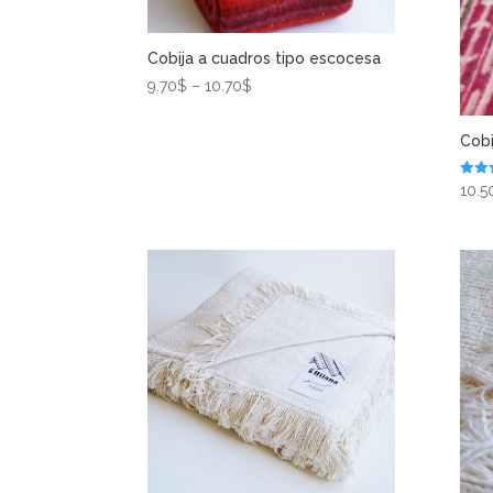
Cobija a cuadros tipo escocesa
9.70
$
–
10.70
$
Cobi
Valor
10.5
5.00
de 5