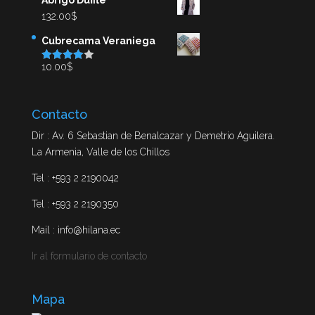
Abrigo Duffle
132.00
$
Cubrecama Veraniega
10.00
$
Valorado
en
4.00
de
5
Contacto
Dir : Av. 6 Sebastian de Benalcazar y Demetrio Aguilera.
La Armenia, Valle de los Chillos
Tel : +593 2 2190042
Tel : +593 2 2190350
Mail : info@hilana.ec
Ir al formulario de contacto
Mapa