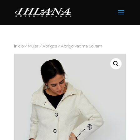
Inicio
/
Mujer
/
Abrigos
/ Abrigo Padma Solram