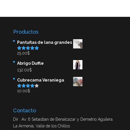
Productos
Pantuflas de lana grandes
25.00
$
Valorado en
5.00
de 5
Abrigo Duffle
132.00
$
Cubrecama Veraniega
10.00
$
Valorado
en
4.00
de
5
Contacto
Dir : Av. 6 Sebastian de Benalcazar y Demetrio Aguilera.
La Armenia, Valle de los Chillos