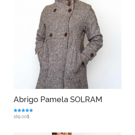
Abrigo Pamela SOLRAM
Valorado en
169.00
$
5.00
de 5