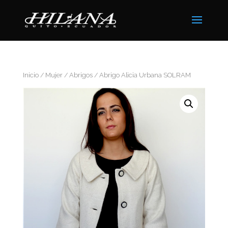
Inicio
/
Mujer
/
Abrigos
/ Abrigo Alicia Urbana SOLRAM