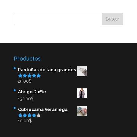
Productos
Pantuflas de lana grandes
25.00
$
Valorado en
5.00
de 5
Abrigo Duffle
132.00
$
Cubrecama Veraniega
10.00
$
Valorado
en
4.00
de
5