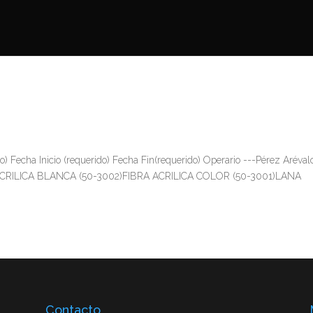
Fecha Inicio (requerido) Fecha Fin(requerido) Operario ---Pérez Aréval
A ACRILICA BLANCA (50-3002)FIBRA ACRILICA COLOR (50-3001)LANA
Contacto