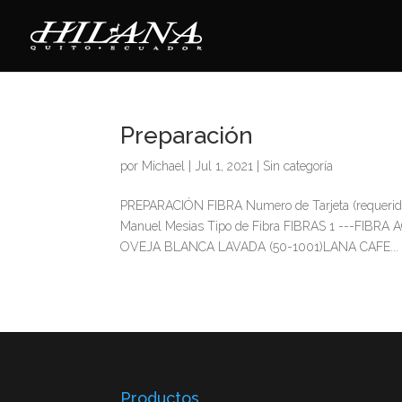
Preparación
por
Michael
|
Jul 1, 2021
|
Sin categoría
PREPARACIÓN FIBRA Numero de Tarjeta (requerido) 
Manuel Mesias Tipo de Fibra FIBRAS 1 ---FIBR
OVEJA BLANCA LAVADA (50-1001)LANA CAFE...
Productos